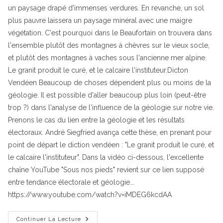
un paysage drapé d'immenses verdures. En revanche, un sol
plus pauvre laissera un paysage minéral avec une maigre
végétation. C'est pourquoi dans le Beaufortain on trouvera dans
l'ensemble plutôt des montagnes à chèvres sur le vieux socle,
et plutôt des montagnes à vaches sous l'ancienne mer alpine.
Le granit produit le curé, et le calcaire l'instituteur.Dicton
Vendéen Beaucoup de choses dépendent plus ou moins de la
géologie. Il est possible d'aller beaucoup plus loin (peut-être
trop ?) dans l'analyse de l'influence de la géologie sur notre vie.
Prenons le cas du lien entre la géologie et les résultats
électoraux. André Siegfried avança cette thèse, en prenant pour
point de départ le diction vendéen : "Le granit produit le curé, et
le calcaire l'instituteur". Dans la vidéo ci-dessous, l'excellente
chaîne YouTube "Sous nos pieds" revient sur ce lien supposé
entre tendance électorale et géologie...
https://www.youtube.com/watch?v=iMDEG6kcdAA
Le
Continuer La Lecture