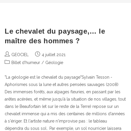
Le chevalet du paysage,… le
maître des hommes ?
Auteur/autrice
Publication
GEOCIEL
4 juillet 2021
de
publiée :
Post
Billet d'humeur
/
Géologie
la
category:
publication :
"La géologie est le chevalet du paysage"Sylvain Tesson -
Aphorismes sous la lune et autres pensées sauvages (2008)
Des immenses forêts, aux alpages fleuries, en passant par les
arêtes acérées, et même jusqu'à la situation de nos villages, tout
dans le Beaufortain (et sur le reste de la Terre) repose sur un
chevalet immense qui a mis des centaines de millions d'années
à s'ériger. Et l'artiste nature n'improvise pas : le tableau
dépendra du sous sol.. Par exemple, un sol nourricier laissera