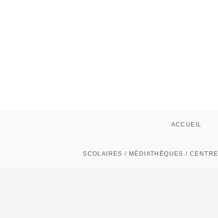
Skip
to
content
ACCUEIL
SCOLAIRES / MÉDIATHÈQUES / CENTRE