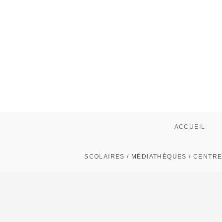
Skip
to
content
ACCUEIL
SCOLAIRES / MÉDIATHÈQUES / CENTRE