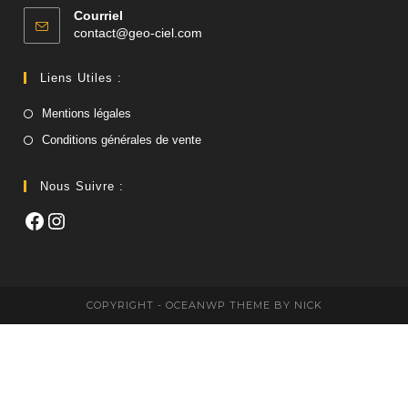
Courriel
S’ouvre
contact@geo-ciel.com
dans
votre
Liens Utiles :
application
Mentions légales
Conditions générales de vente
Nous Suivre :
Facebook
Instagram
COPYRIGHT - OCEANWP THEME BY NICK