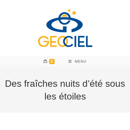
Skip
to
content
0
MENU
Des fraîches nuits d’été sous
les étoiles