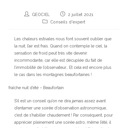
Auteur/autrice
Publication
GEOCIEL
2 juillet 2021
de
publiée :
Post
Conseils d'expert
la
category:
publication :
Les chaleurs estivales nous font souvent oublier que
la nuit, l’air est frais. Quand on contemple le ciel, la
sensation de froid peut très vite devenir
incommodante, car elle est décuplée du fait de
l’immobilité de l’observateur… Et cela est encore plus
le cas dans les montagnes beaufortaines !
fraîche nuit d’été – Beaufortain
S’il est un conseil qu’on ne dira jamais assez avant
d’entamer une soirée d’observation astronomique,
c’est de s’habiller chaudement ! Par conséquent, pour
apprécier pleinement une soirée astro, même l’été, il