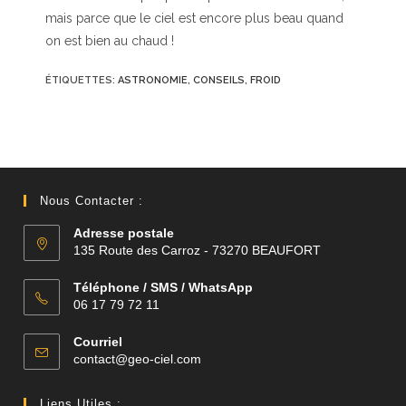
mais parce que le ciel est encore plus beau quand
on est bien au chaud !
ÉTIQUETTES
:
ASTRONOMIE
,
CONSEILS
,
FROID
Nous Contacter :
Adresse postale
135 Route des Carroz - 73270 BEAUFORT
Téléphone / SMS / WhatsApp
06 17 79 72 11
Courriel
S’ouvre
contact@geo-ciel.com
dans
votre
Liens Utiles :